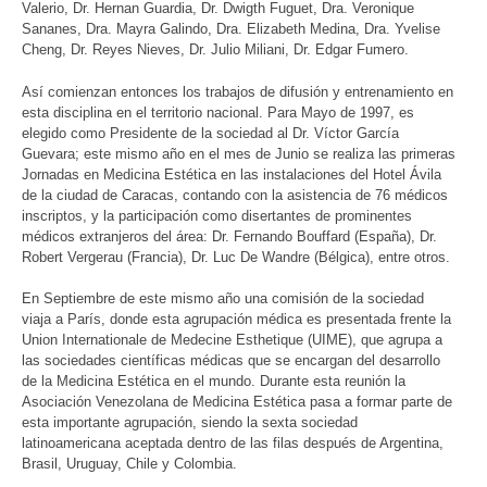
Valerio, Dr. Hernan Guardia, Dr. Dwigth Fuguet, Dra. Veronique
Sananes, Dra. Mayra Galindo, Dra. Elizabeth Medina, Dra. Yvelise
Cheng, Dr. Reyes Nieves, Dr. Julio Miliani, Dr. Edgar Fumero.
Así comienzan entonces los trabajos de difusión y entrenamiento en
esta disciplina en el territorio nacional. Para Mayo de 1997, es
elegido como Presidente de la sociedad al Dr. Víctor García
Guevara; este mismo año en el mes de Junio se realiza las primeras
Jornadas en Medicina Estética en las instalaciones del Hotel Ávila
de la ciudad de Caracas, contando con la asistencia de 76 médicos
inscriptos, y la participación como disertantes de prominentes
médicos extranjeros del área: Dr. Fernando Bouffard (España), Dr.
Robert Vergerau (Francia), Dr. Luc De Wandre (Bélgica), entre otros.
En Septiembre de este mismo año una comisión de la sociedad
viaja a París, donde esta agrupación médica es presentada frente la
Union Internationale de Medecine Esthetique (UIME), que agrupa a
las sociedades científicas médicas que se encargan del desarrollo
de la Medicina Estética en el mundo. Durante esta reunión la
Asociación Venezolana de Medicina Estética pasa a formar parte de
esta importante agrupación, siendo la sexta sociedad
latinoamericana aceptada dentro de las filas después de Argentina,
Brasil, Uruguay, Chile y Colombia.